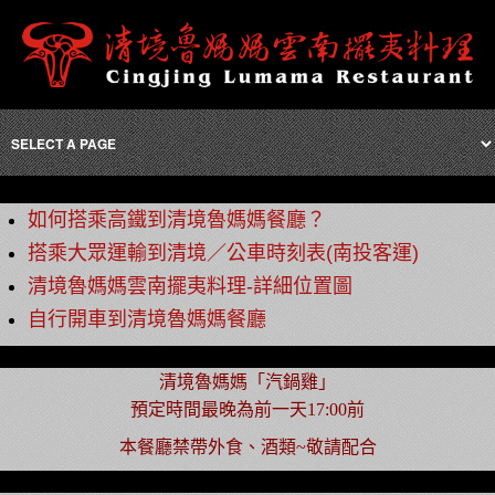
如何搭乘高鐵到清境魯媽媽餐廳？
搭乘大眾運輸到清境／公車時刻表(南投客運)
清境魯媽媽雲南擺夷料理-詳細位置圖
自行開車到清境魯媽媽餐廳
清境魯媽媽「汽鍋雞」
預定時間最晚為前一天17:00前
本餐廳禁帶外食、酒類~敬請配合