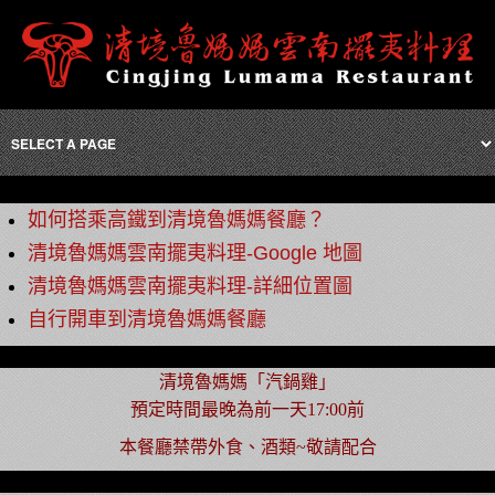
如何搭乘高鐵到清境魯媽媽餐廳？
清境魯媽媽雲南擺夷料理-Google 地圖
清境魯媽媽雲南擺夷料理-詳細位置圖
自行開車到清境魯媽媽餐廳
清境魯媽媽「汽鍋雞」
預定時間最晚為前一天17:00前
本餐廳禁帶外食、酒類~敬請配合