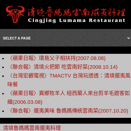
〈蘋果日報〉環島父子相扶持(2007.08.08)
〈聯合報〉清境火把節 吃雲南好菜(2008.10.14)
〈台灣宏觀電視〉TMACTV 台灣玩透透：清境擺夷風
味餐
〈蘋果日報〉異鄉牧羊人 紐西蘭人來台剪羊毛遊客如
織(2006.03.08)
〈聯合報〉擺夷美味 魯媽媽傳統雲南菜(2007.10.20)
清境魯媽媽雲南擺夷料理