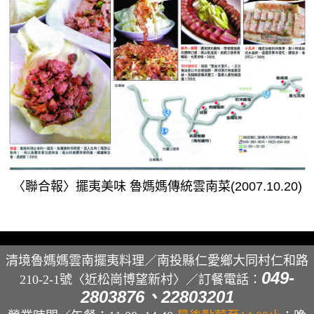
〈聯合報〉擺夷美味 魯媽媽傳統雲南菜(2007.10.20)
清境魯媽媽雲南擺夷料理／南投縣仁愛鄉大同村仁和路
049-
210-2-1號〈近松崗博望新村〉／
訂餐電話：
2803876、22803201