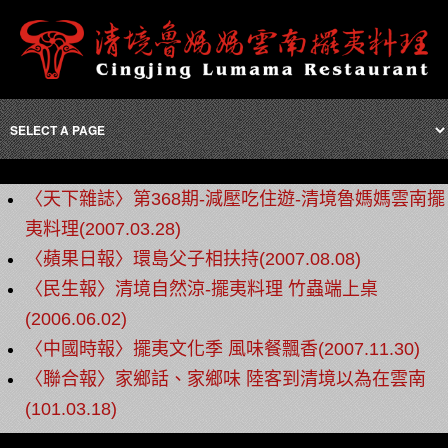
〈天下雜誌〉第368期-減壓吃住遊-清境魯媽媽雲南擺
夷料理(2007.03.28)
〈蘋果日報〉環島父子相扶持(2007.08.08)
〈民生報〉清境自然涼-擺夷料理 竹蟲端上桌
(2006.06.02)
〈中國時報〉擺夷文化季 風味餐飄香(2007.11.30)
〈聯合報〉家鄉話、家鄉味 陸客到清境以為在雲南
(101.03.18)